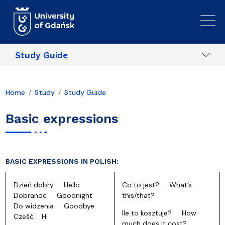
Skip to main content
Study Guide
Home
Study
Study Guide
Basic expressions
BASIC EXPRESSIONS IN POLISH:
Dzień dobry Hello
Co to jest? What’s
Dobranoc Goodnight
this/that?
Do widzenia Goodbye
Ile to kosztuje? How
Cześć Hi
much does it cost?