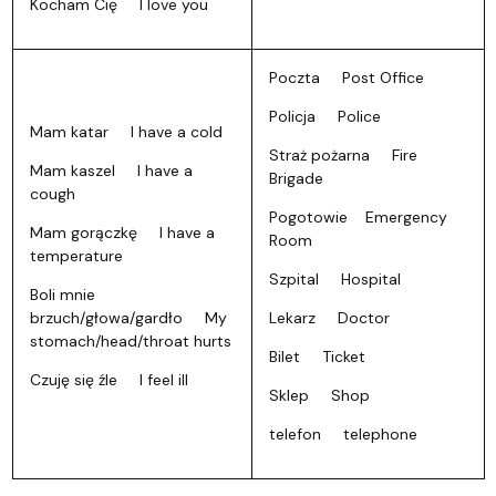
Kocham Cię I love you
Poczta Post Office
Policja Police
Mam katar I have a cold
Straż pożarna Fire
Mam kaszel I have a
Brigade
cough
Pogotowie Emergency
Mam gorączkę I have a
Room
temperature
Szpital Hospital
Boli mnie
brzuch/głowa/gardło My
Lekarz Doctor
stomach/head/throat hurts
Bilet Ticket
Czuję się źle I feel ill
Sklep Shop
telefon telephone