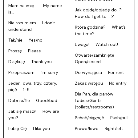
Mam na imię… My name
Jak dojdę/dojadę do…?
is...
How do I get to. . .?
Nie rozumiem I don’t
Która godzina? What’s
understand
the time?
Tak/nie Yes/no
Uwaga! Watch out!
Proszę Please
Otwarte/zamknięte
Dziękuję Thank you
Open/closed
Przepraszam I’m sorry
Do wynajęcia For rent
Jeden, dwa, trzy, cztery,
Zakaz wstępu No entry
pięć 1-5
Dla Pań, dla panów
Dobrze/źle Good/bad
Ladies/Gents
(toilets/restrooms)
Jak się masz? How are
you?
Pchać/ciągnąć Push/pull
Lubię Cię I like you
Prawo/lewo Right/left